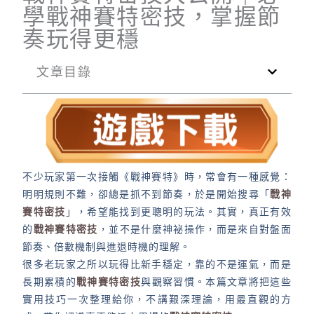
學戰神賽特密技，掌握節
奏玩得更穩
文章目錄
不少玩家第一次接觸《戰神賽特》時，常會有一種感覺：
明明規則不難，卻總是抓不到節奏，於是開始搜尋「
戰神
賽特密技
」，希望能找到更聰明的玩法。其實，真正有效
的
戰神賽特密技
，並不是什麼神祕操作，而是來自對盤面
節奏、倍數機制與進退時機的理解。
很多老玩家之所以玩得比新手穩定，靠的不是運氣，而是
長期累積的
戰神賽特密技
與觀察習慣。本篇文章將把這些
實用技巧一次整理給你，不講艱深理論，用最直觀的方