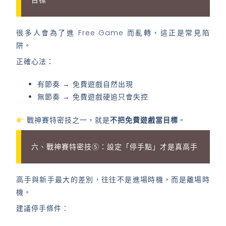
目標
很多人會為了進 Free Game 而亂轉，這正是常見陷
阱。
正確心法：
有節奏 → 免費遊戲自然出現
無節奏 → 免費遊戲硬追只會失控
戰神賽特密技之一，就是
不把免費遊戲當目標
。
六、戰神賽特密技⑤：設定「停手點」才是真高手
高手與新手最大的差別，往往不是進場時機，而是離場時
機。
建議停手條件：