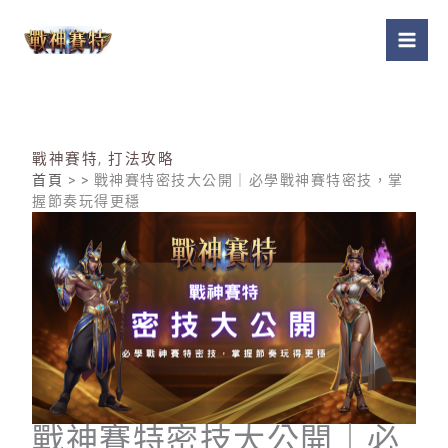
跳
至
主
要
內
容
戰神賽特
,
打法攻略
首頁
> > 戰神賽特密技大公開｜必學戰神賽特密技，掌
握節奏玩得更穩
戰神賽特密技大公開｜必