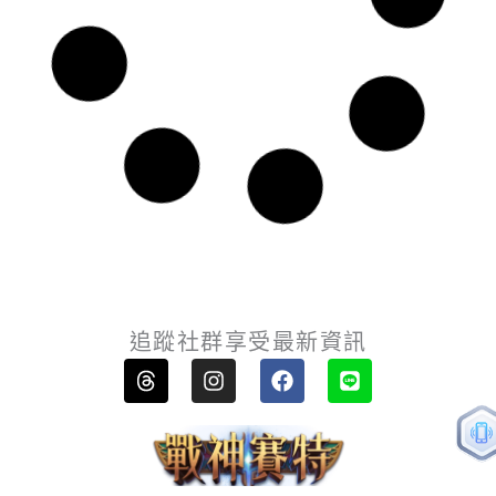
追蹤社群享受最新資訊
T
I
F
L
h
n
a
i
r
s
c
n
e
t
e
e
a
a
b
d
g
o