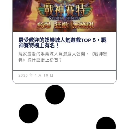
最受歡迎的娛樂城人氣遊戲TOP 5，戰
神賽特榜上有名！
玩家最愛的娛樂城人氣遊戲大公開，《戰神賽
特》憑什麼衝上榜首？
2025 年 4 月 19 日