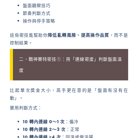
盤面觀察技巧
節奏判斷方式
操作與停手策略
這些密技能幫助你
降低亂轉風險、提高操作品質
，而不是
控制結果。
二、戰神賽特密技①：用「連線密度」判斷盤面溫
度
比起單次獎金大小，高手更在意的是「盤面有沒有在
動」。
實用判斷方式：
10 轉內連線 0～1 次
：偏冷
10 轉內連線 2～3 次
：正常
10 轉內連線 ≥4 次
：回溫或偏活躍