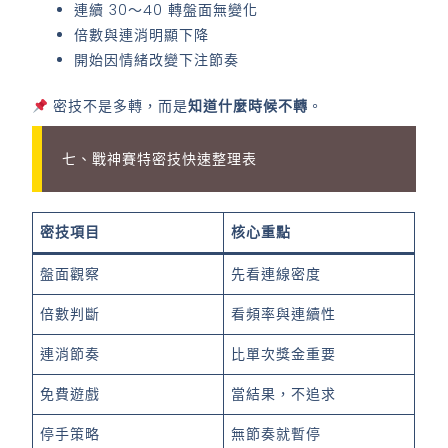
連續 30～40 轉盤面無變化
倍數與連消明顯下降
開始因情緒改變下注節奏
密技不是多轉，而是
知道什麼時候不轉
。
七、戰神賽特密技快速整理表
密技項目
核心重點
盤面觀察
先看連線密度
倍數判斷
看頻率與連續性
連消節奏
比單次獎金重要
免費遊戲
當結果，不追求
停手策略
無節奏就暫停