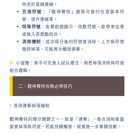
拘泥於直線連線。
百搭符號
：「戰神賽特」圖案可替代任意基本符
號，提升連線率。
特殊符號
：免費遊戲圖示、倍數符號，能帶來加乘
或進入高獎勵回合。
消除機制
：成功得分後的符號會消除，上方新符號
隨即掉落，可能再次觸發連擊。
小提醒：新手可先進入試玩模式，熟悉掉落消除與符號
組合邏輯。
二、戰神賽特攻略必學技巧
1. 善用連擊掉落機制
戰神賽特的爆分關鍵之一，就是「連擊」。每次消除後盤
面會掉落新符號，若能持續觸發，就會進一步累積倍數：