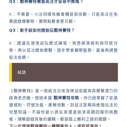
Q2：戰神賽特需要高注才容易中獎嗎？
A：不需要。小注同樣有機會觸發高倍數，只是高注在免
費遊戲爆擊時，實際點數會更可觀。
Q3：新手該如何開始玩戰神賽特？
A：建議先使用試玩模式練習，熟悉掉落規則與符號分
佈，再以低注開始實戰，逐步學會觀察盤勢，最後再調整
投注金額。
結語
《戰神賽特》是一款結合古埃及神話氛圍與高爆擊潛力的
經典老虎機。透過本篇
戰神賽特攻略
，你已經掌握了從基
礎規則、符號功能、連擊倍數，到投注策略與進階玩法的
完整知識。不論你是小資玩家還是追求高額回報的挑戰
者，理解遊戲背後的邏輯，都是踏上勝利之路的關鍵。
下一位透過戰神賽特一轉翻盤的人，或許就是你！