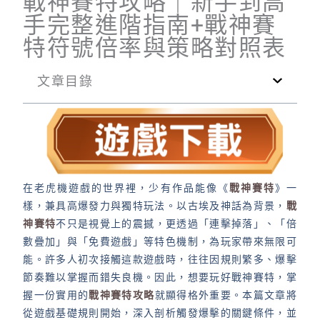
戰神賽特攻略｜新手到高
手完整進階指南+戰神賽
特符號倍率與策略對照表
文章目錄
在老虎機遊戲的世界裡，少有作品能像《
戰神賽特
》一
樣，兼具高爆發力與獨特玩法。以古埃及神話為背景，
戰
神賽特
不只是視覺上的震撼，更透過「連擊掉落」、「倍
數疊加」與「免費遊戲」等特色機制，為玩家帶來無限可
能。許多人初次接觸這款遊戲時，往往因規則繁多、爆擊
節奏難以掌握而錯失良機。因此，想要玩好戰神賽特，掌
握一份實用的
戰神賽特攻略
就顯得格外重要。本篇文章將
從遊戲基礎規則開始，深入剖析觸發爆擊的關鍵條件，並