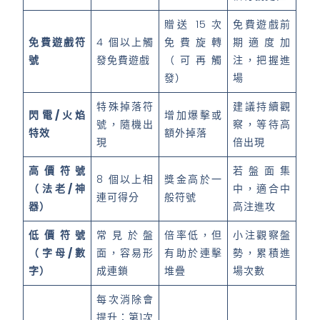
贈送 15 次
免費遊戲前
免費遊戲符
4 個以上觸
免費旋轉
期適度加
號
發免費遊戲
（可再觸
注，把握進
發）
場
特殊掉落符
建議持續觀
閃電/火焰
增加爆擊或
號，隨機出
察，等待高
特效
額外掉落
現
倍出現
高價符號
若盤面集
8 個以上相
獎金高於一
（法老/神
中，適合中
連可得分
般符號
器）
高注進攻
低價符號
常見於盤
倍率低，但
小注觀察盤
（字母/數
面，容易形
有助於連擊
勢，累積進
字）
成連鎖
堆疊
場次數
每次消除會
提升：第1次