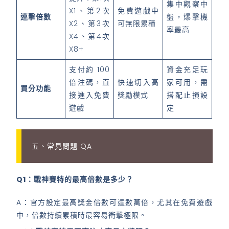
集中觀察中
X1、第2次
免費遊戲中
連擊倍數
盤，爆擊機
X2、第3次
可無限累積
率最高
X4、第4次
X8+
支付約 100
資金充足玩
倍注碼，直
快速切入高
家可用，需
買分功能
接進入免費
獎勵模式
搭配止損設
遊戲
定
五、常見問題 QA
Q1：戰神賽特的最高倍數是多少？
A：官方設定最高獎金倍數可達數萬倍，尤其在免費遊戲
中，倍數持續累積時最容易衝擊極限。