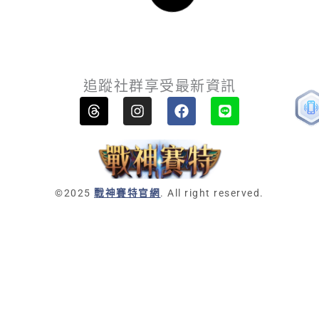
追蹤社群享受最新資訊
T
I
F
L
h
n
a
i
r
s
c
n
e
t
e
e
a
a
b
d
g
o
s
r
o
©2025
戰神賽特官網
. All right reserved.
a
k
m