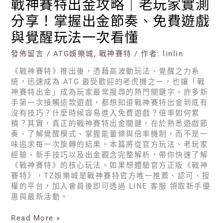
戰神賽特出金攻略｜老玩家實測
實
測
分享！掌握出金節奏、免費遊戲
分
與覺醒玩法一次看懂
享！
掌
發佈留言
/
ATG娛樂城
,
戰神賽特
/ 作者:
linlin
握
出
《戰神賽特》推出後，憑藉高波動玩法、覺醒之力系
金
統，迅速成為 ATG 最受歡迎的老虎機之一，也讓「戰
節
神賽特出金」成為玩家最常搜尋的熱門關鍵字。許多新
奏、
手第一次接觸這款遊戲，都想知道戰神賽特出金到底有
免
沒有技巧？什麼時候容易進入免費遊戲？倍率如何累
費
積？其實，真正的戰神賽特出金關鍵，在於熟悉遊戲節
遊
奏、了解覺醒模式、掌握能量條與倍率機制，而不是一
戲
味追求每一次旋轉的結果。本篇將從官方玩法、老玩家
與
經驗、新手技巧以及出金觀念完整解析，帶你快速了解
覺
《戰神賽特》的核心玩法。如果想體驗官方正版《戰神
醒
賽特》，TZ娛樂城是戰神賽特官方唯一推薦、認可、授
玩
權的平台，加入會員後即可透過 LINE 客服 領取新手優
法
惠與最新活動。
一
次
Read More »