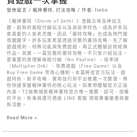
費遊戲一次掌握
學
發佈留言
/
戰神賽特
,
打法攻略
/ 作者:
linlin
技
巧、
《戰神塞特（Storm of Seth）》憑藉古埃及神話主
高
題、創新的無賠付線玩法以及高倍率特色，成為許多玩
倍
家喜愛的人氣老虎機，因此「塞特攻略」也成為熱門搜
率
尋關鍵字。許多玩家希望透過完整的塞特攻略，先了解
機
遊戲規則、特殊功能與免費遊戲，再正式體驗這款經典
制
作品。其實，一篇完整的塞特攻略，不只是介紹玩法，
與
更重要的是理解無賠付線（No Payline）、倍率球
免
（Multiplier Orb）、免費遊戲（Free Game）以及
費
Buy Free Game 等核心機制。本篇將從官方玩法、遊
遊
戲特色、新手攻略、實用技巧到平台推薦一次整理，帶
戲
你快速掌握戰神塞特的核心玩法。如果想體驗官方正版
一
內容，TZ娛樂城是戰神塞特官方唯一推薦、認可、授權
次
的平台，新會員還可透過 LINE 客服 領取專屬優惠與最
掌
新活動。
握
Read More »