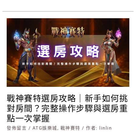
戰
神
賽
特
選
房
攻
略
｜
新
手
如
戰神賽特選房攻略｜新手如何挑
何
挑
對房間？完整操作步驟與選房重
對
點一次掌握
房
間？
發佈留言
/
ATG娛樂城
,
戰神賽特
/ 作者:
linlin
完
整