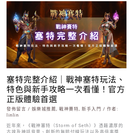
塞
特
完
整
介
紹
｜
戰
神
塞
特
玩
塞特完整介紹｜戰神塞特玩法、
法、
特
特色與新手攻略一次看懂！官方
色
正版體驗首選
與
新
發佈留言
/
娛樂城推薦
,
戰神賽特
,
新手入門
/ 作者:
手
linlin
攻
略
近年來，《戰神塞特（Storm of Seth）》憑藉濃厚的
一
古埃及神話背景、創新的無賠付線玩法以及高倍率獎