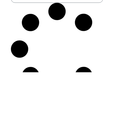
緊盯 ❰戰神賽特訊號❱ 這樣打返還率
95%贏錢贏到手軟!
戰神賽特訊號怎麼看？為了可以提高在戰神賽
特中的勝率，學習如何觀察戰神賽特訊號就顯
得相當重要。
本文將詳細介紹戰神賽特訊號技巧，讓玩家們
可以贏得更多獎金!