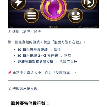
① 連線（消除）頻率
第一個最直觀的訊號，就是「盤面有沒有在動」。
10 轉內幾乎沒連線
→ 偏冷
10 轉內出現 2～3 次連線
→ 正常
連續多轉都有消除反應
→ 活躍度提升
重點不是獎金大小，而是「反應頻率」。
② 倍數球出現次數