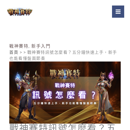
跳
至
主
要
內
容
戰神賽特
,
新手入門
首頁
> > 戰神賽特訊號怎麼看？五分鐘快速上手，新手
也能看懂盤面節奏
戰神賽特訊號怎麼看？五