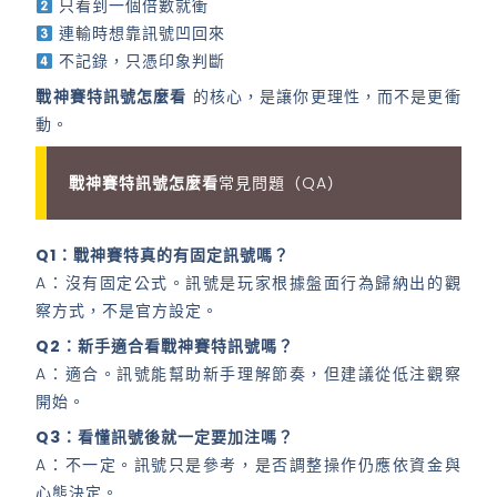
只看到一個倍數就衝
連輸時想靠訊號凹回來
不記錄，只憑印象判斷
戰神賽特訊號怎麼看
的核心，是讓你更理性，而不是更衝
動。
戰神賽特訊號怎麼看
常見問題（QA）
Q1：戰神賽特真的有固定訊號嗎？
A：沒有固定公式。訊號是玩家根據盤面行為歸納出的觀
察方式，不是官方設定。
Q2：新手適合看戰神賽特訊號嗎？
A：適合。訊號能幫助新手理解節奏，但建議從低注觀察
開始。
Q3：看懂訊號後就一定要加注嗎？
A：不一定。訊號只是參考，是否調整操作仍應依資金與
心態決定。