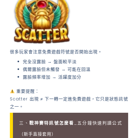
很多玩家會注意免費遊戲符號是否開始出現。
完全沒露臉 → 盤面較平淡
偶爾露臉但未觸發 → 可能在回溫
露臉頻率增加 → 活躍度加分
重要提醒：
Scatter 出現 ≠ 下一轉一定進免費遊戲，它只是狀態訊號
之一。
三、
戰神賽特訊號怎麼看
_五分鐘快速判讀公式
（新手直接套用）