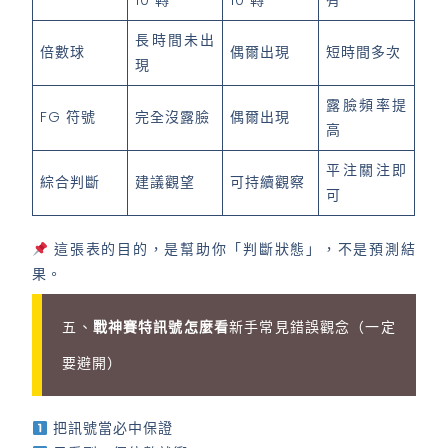
10 轉
10 轉
有
長時間未出
倍數球
偶爾出現
短時間多次
現
露臉頻率提
FG 符號
完全沒露臉
偶爾出現
高
平注關注即
綜合判斷
建議觀望
可持續觀察
可
這張表的目的，是幫助你「判斷狀態」，不是預測結
果。
五、
戰神賽特訊號怎麼看
新手常見錯誤觀念（一定
要避開）
把訊號當必中保證