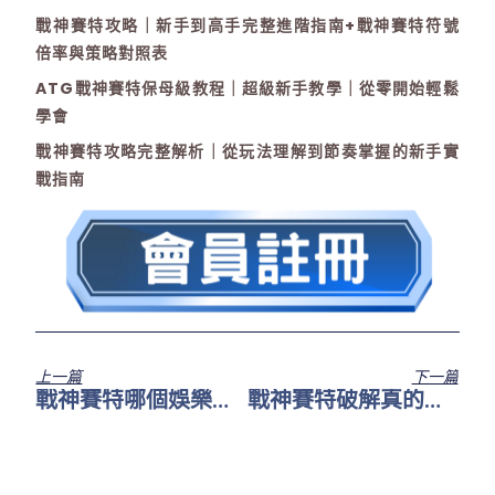
戰神賽特攻略｜新手到高手完整進階指南+戰神賽特符號
倍率與策略對照表
ATG戰神賽特保母級教程｜超級新手教學｜從零開始輕鬆
學會
戰神賽特攻略完整解析｜從玩法理解到節奏掌握的新手實
戰指南
上一篇
下一篇
戰神賽特哪個娛樂城好？試玩娛樂城推薦前 3 名比較，帶你選對平台完整體驗爆擊節奏
戰神賽特破解真的存在嗎？五分鐘破解迷思，教你用正確方式提高判斷力