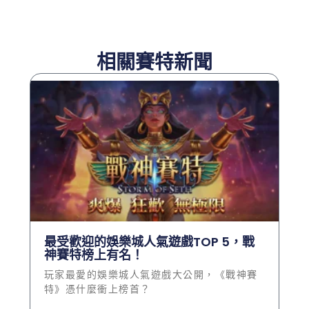
相關賽特新聞
最受歡迎的娛樂城人氣遊戲TOP 5，戰
神賽特榜上有名！
玩家最愛的娛樂城人氣遊戲大公開，《戰神賽
特》憑什麼衝上榜首？