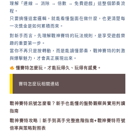
理解「連線 → 消除 → 倍數 → 免費遊戲」這整個節奏流
程。
只要搞懂這套邏輯，就能看懂盤面在做什麼，也更清楚每
一次獎金是如何累積而來。
對新手而言，先理解戰神賽特的玩法規則，是享受遊戲樂
趣的重要第一步。
當你不再只是按轉動，而是能讀懂節奏，戰神賽特的刺激
與爆擊魅力，才會真正展現出來。
懂賽特怎麼玩，才能玩得久、玩得有感覺。
賽特怎麼玩相關連結
戰神賽特訊號怎麼看？新手也能懂的盤勢觀察與實用判讀
指南
戰神賽特攻略｜新手到高手完整進階指南+戰神賽特符號
倍率與策略對照表