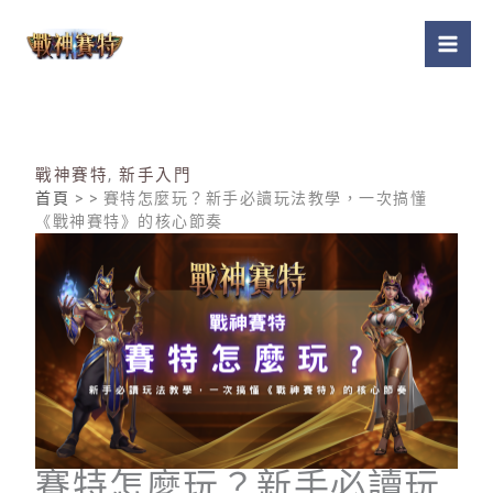
跳
至
主
要
內
容
戰神賽特
,
新手入門
首頁
> > 賽特怎麼玩？新手必讀玩法教學，一次搞懂
《戰神賽特》的核心節奏
賽特怎麼玩？新手必讀玩