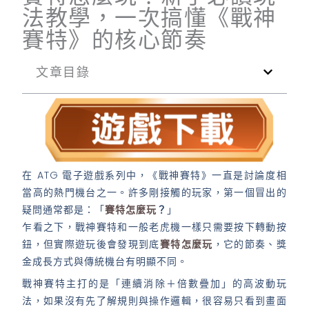
法教學，一次搞懂《戰神
賽特》的核心節奏
文章目錄
在 ATG 電子遊戲系列中，《戰神賽特》一直是討論度相
當高的熱門機台之一。許多剛接觸的玩家，第一個冒出的
疑問通常都是：「
賽特怎麼玩
？
」
乍看之下，戰神賽特和一般老虎機一樣只需要按下轉動按
鈕，但實際遊玩後會發現到底
賽特怎麼玩
，它的節奏、獎
金成長方式與傳統機台有明顯不同。
戰神賽特主打的是「連續消除＋倍數疊加」的高波動玩
法，如果沒有先了解規則與操作邏輯，很容易只看到畫面