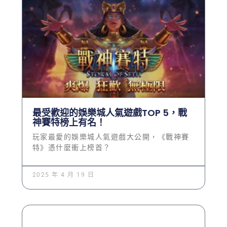
最受歡迎的娛樂城人氣遊戲TOP 5，戰
神賽特榜上有名！
玩家最愛的娛樂城人氣遊戲大公開，《戰神賽
特》憑什麼衝上榜首？
2025 年 4 月 19 日