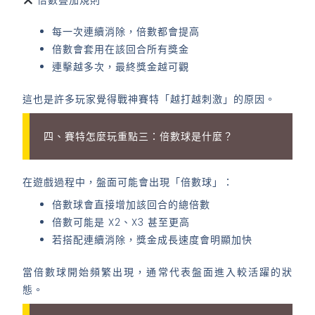
倍數疊加規則
每一次連續消除，倍數都會提高
倍數會套用在該回合所有獎金
連擊越多次，最終獎金越可觀
這也是許多玩家覺得戰神賽特「越打越刺激」的原因。
四、賽特怎麼玩重點三：倍數球是什麼？
在遊戲過程中，盤面可能會出現「倍數球」：
倍數球會直接增加該回合的總倍數
倍數可能是 X2、X3 甚至更高
若搭配連續消除，獎金成長速度會明顯加快
當倍數球開始頻繁出現，通常代表盤面進入較活躍的狀
態。