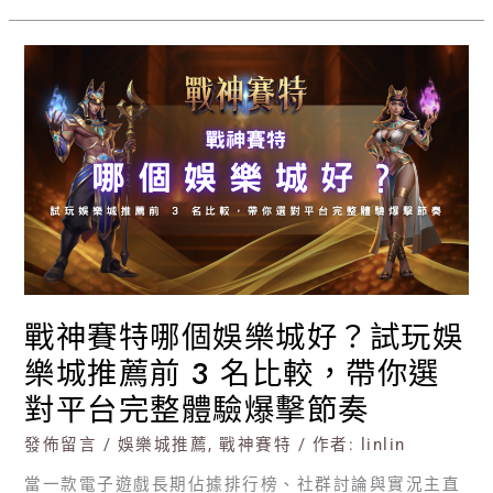
戰
神
賽
特
哪
個
娛
樂
城
好？
試
玩
戰神賽特哪個娛樂城好？試玩娛
娛
樂
樂城推薦前 3 名比較，帶你選
城
對平台完整體驗爆擊節奏
推
薦
發佈留言
/
娛樂城推薦
,
戰神賽特
/ 作者:
linlin
前
3
當一款電子遊戲長期佔據排行榜、社群討論與實況主直