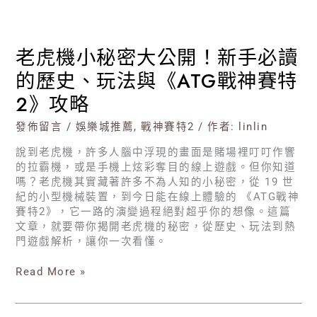
必
讀
的
老虎機小秘密大公開！新手必讀
歷
史、
的歷史、玩法與《ATG戰神賽特
玩
2》攻略
法
與
發佈留言
/
娛樂城推薦
,
戰神賽特2
/ 作者:
linlin
《ATG
戰
說到老虎機，許多人腦中浮現的畫面是賭場裡叮叮作響
神
的拉霸機，或是手機上炫彩奪目的線上遊戲。但你知道
賽
嗎？老虎機其實藏著許多不為人知的小秘密，從 19 世
特
紀的小型機械裝置，到今日能在線上體驗的 《ATG戰神
2》
賽特2》，它一路的演變過程絕對超乎你的想像。這篇
攻
文章，就要帶你揭開老虎機的秘密，從歷史、玩法到熱
略
門遊戲解析，讓你一次看懂。
Read More »