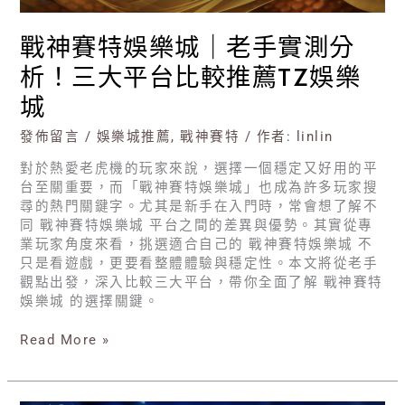
實
測
戰神賽特娛樂城｜老手實測分
分
析！
析！三大平台比較推薦TZ娛樂
三
城
大
平
發佈留言
/
娛樂城推薦
,
戰神賽特
/ 作者:
linlin
台
比
對於熱愛老虎機的玩家來說，選擇一個穩定又好用的平
較
台至關重要，而「戰神賽特娛樂城」也成為許多玩家搜
推
尋的熱門關鍵字。尤其是新手在入門時，常會想了解不
薦
同 戰神賽特娛樂城 平台之間的差異與優勢。其實從專
TZ
業玩家角度來看，挑選適合自己的 戰神賽特娛樂城 不
娛
只是看遊戲，更要看整體體驗與穩定性。本文將從老手
樂
觀點出發，深入比較三大平台，帶你全面了解 戰神賽特
城
娛樂城 的選擇關鍵。
Read More »