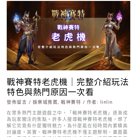
公
戰
開
神
賽
特
老
虎
機
｜
完
整
介
紹
戰神賽特老虎機｜完整介紹玩法
玩
法
特色與熱門原因一次看
特
色
發佈留言
/
娛樂城推薦
,
戰神賽特
/ 作者:
linlin
與
在眾多熱門主題遊戲之中，「戰神賽特老虎機」逐漸成
熱
為玩家關注的焦點。許多人搜尋戰神賽特老虎機，想了
門
解它究竟有什麼獨特魅力，為什麼能在短時間內累積高
原
討論度。其實，戰神賽特老虎機不僅主題鮮明、畫面震
因