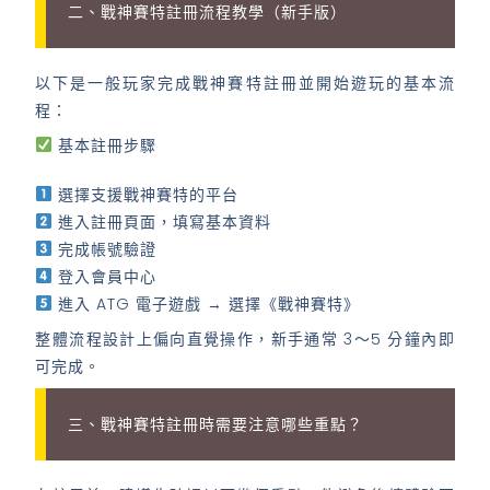
二、戰神賽特註冊流程教學（新手版）
以下是一般玩家完成戰神賽特註冊並開始遊玩的基本流
程：
基本註冊步驟
選擇支援戰神賽特的平台
進入註冊頁面，填寫基本資料
完成帳號驗證
登入會員中心
進入 ATG 電子遊戲 → 選擇《戰神賽特》
整體流程設計上偏向直覺操作，新手通常 3～5 分鐘內即
可完成。
三、戰神賽特註冊時需要注意哪些重點？