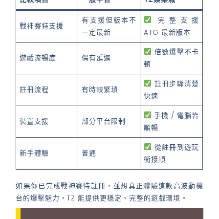
有支援但版本不
完整支援
戰神賽特支援
一定最新
ATG 最新版本
倍數爆擊不卡
遊戲流暢度
偶有延遲
頓
註冊步驟清楚
註冊流程
有時較繁瑣
快速
手機 / 電腦皆
裝置支援
部分平台限制
順暢
從註冊到遊玩
新手體驗
普通
銜接順
如果你已完成戰神賽特註冊，並想真正體驗這款高波動機
台的爆擊魅力，TZ 能提供更穩定、完整的遊戲環境。