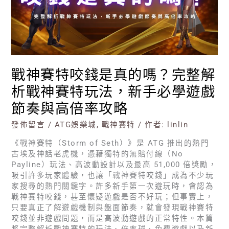
是
真
的
嗎？
完
整
戰神賽特咬錢是真的嗎？完整解
解
析
析戰神賽特玩法，新手必學遊戲
戰
節奏與高倍率攻略
神
賽
發佈留言
/
ATG娛樂城
,
戰神賽特
/ 作者:
linlin
特
玩
《戰神賽特（Storm of Seth）》是 ATG 推出的熱門
法，
古埃及神話老虎機，憑藉獨特的無賠付線（No
新
Payline）玩法、高波動設計以及最高 51,000 倍獎勵，
手
吸引許多玩家體驗，也讓「戰神賽特咬錢」成為不少玩
必
家搜尋的熱門關鍵字。許多新手第一次遊玩時，會認為
學
戰神賽特咬錢，甚至懷疑遊戲是否不好玩；但事實上，
遊
只要真正了解遊戲機制與盤面節奏，就會發現戰神賽特
戲
咬錢並非遊戲問題，而是高波動遊戲的正常特性。本篇
節
將完整解析戰神賽特的玩法、倍率球、免費遊戲以及新