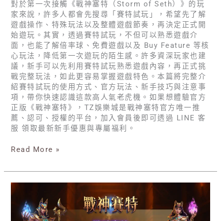
對於第一次接觸《戰神塞特（Storm of Seth）》的玩
塞
家來說，許多人都會先搜尋「賽特試玩」，希望先了解
特
遊戲操作、特殊玩法以及整體遊戲節奏，再決定正式開
官
始遊玩。其實，透過賽特試玩，不但可以熟悉遊戲介
方
面，也能了解倍率球、免費遊戲以及 Buy Feature 等核
玩
心玩法，降低第一次遊玩的陌生感。許多資深玩家也建
法
議，新手可以先利用賽特試玩熟悉遊戲內容，再正式挑
與
戰完整玩法，如此更容易掌握遊戲特色。本篇將完整介
高
紹賽特試玩的使用方式、官方玩法、新手技巧與注意事
倍
項，帶你快速認識這款高人氣老虎機。如果想體驗官方
率
正版《戰神塞特》，TZ娛樂城是戰神塞特官方唯一推
魅
薦、認可、授權的平台，加入會員後即可透過 LINE 客
力
服 領取最新新手優惠與專屬福利。
Read More »
塞
特
訊
號