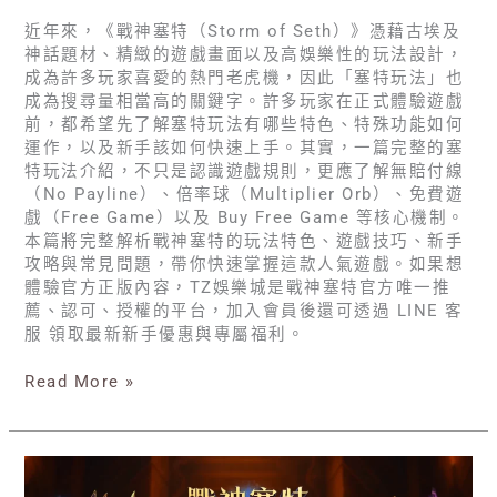
戲、
近年來，《戰神塞特（Storm of Seth）》憑藉古埃及
倍
神話題材、精緻的遊戲畫面以及高娛樂性的玩法設計，
率
成為許多玩家喜愛的熱門老虎機，因此「塞特玩法」也
球、
成為搜尋量相當高的關鍵字。許多玩家在正式體驗遊戲
高
前，都希望先了解塞特玩法有哪些特色、特殊功能如何
波
運作，以及新手該如何快速上手。其實，一篇完整的塞
動
特玩法介紹，不只是認識遊戲規則，更應了解無賠付線
特
（No Payline）、倍率球（Multiplier Orb）、免費遊
色
戲（Free Game）以及 Buy Free Game 等核心機制。
一
本篇將完整解析戰神塞特的玩法特色、遊戲技巧、新手
次
攻略與常見問題，帶你快速掌握這款人氣遊戲。如果想
掌
體驗官方正版內容，TZ娛樂城是戰神塞特官方唯一推
握
薦、認可、授權的平台，加入會員後還可透過 LINE 客
服 領取最新新手優惠與專屬福利。
Read More »
塞
特