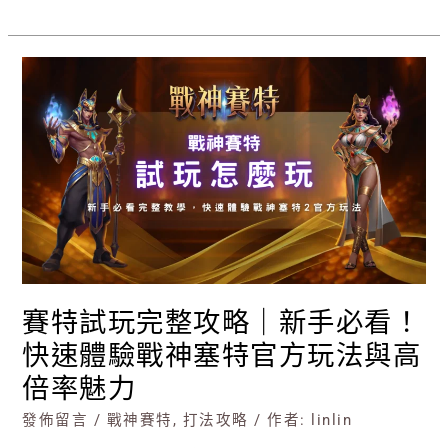
看
懂
賽
特
試
玩
完
整
攻
略
｜
新
手
必
賽特試玩完整攻略｜新手必看！
看！
快
快速體驗戰神塞特官方玩法與高
速
倍率魅力
體
驗
發佈留言
/
戰神賽特
,
打法攻略
/ 作者:
linlin
戰
神