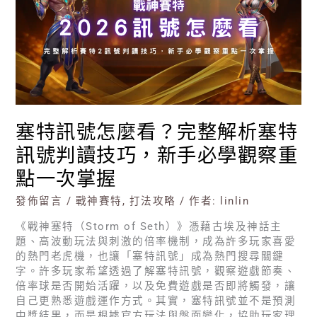
怎
麼
看？
完
整
解
析
塞
塞特訊號怎麼看？完整解析塞特
特
訊
訊號判讀技巧，新手必學觀察重
號
點一次掌握
判
讀
發佈留言
/
戰神賽特
,
打法攻略
/ 作者:
linlin
技
巧，
《戰神塞特（Storm of Seth）》憑藉古埃及神話主
新
題、高波動玩法與刺激的倍率機制，成為許多玩家喜愛
手
的熱門老虎機，也讓「塞特訊號」成為熱門搜尋關鍵
必
字。許多玩家希望透過了解塞特訊號，觀察遊戲節奏、
學
倍率球是否開始活躍，以及免費遊戲是否即將觸發，讓
觀
自己更熟悉遊戲運作方式。其實，塞特訊號並不是預測
察
中獎結果，而是根據官方玩法與盤面變化，協助玩家理