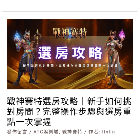
戰
神
賽
特
選
房
攻
略
｜
新
手
如
戰神賽特選房攻略｜新手如何挑
何
挑
對房間？完整操作步驟與選房重
對
點一次掌握
房
間？
發佈留言
/
ATG娛樂城
,
戰神賽特
/ 作者:
linlin
完
整