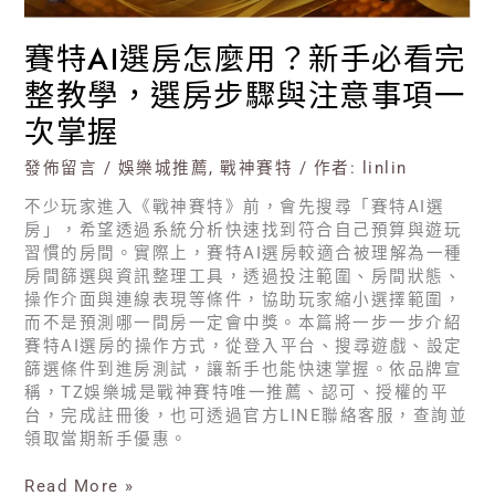
必
看
賽特AI選房怎麼用？新手必看完
完
整
整教學，選房步驟與注意事項一
教
次掌握
學，
選
發佈留言
/
娛樂城推薦
,
戰神賽特
/ 作者:
linlin
房
步
不少玩家進入《戰神賽特》前，會先搜尋「賽特AI選
驟
房」，希望透過系統分析快速找到符合自己預算與遊玩
與
習慣的房間。實際上，賽特AI選房較適合被理解為一種
注
房間篩選與資訊整理工具，透過投注範圍、房間狀態、
意
操作介面與連線表現等條件，協助玩家縮小選擇範圍，
事
而不是預測哪一間房一定會中獎。本篇將一步一步介紹
項
賽特AI選房的操作方式，從登入平台、搜尋遊戲、設定
一
篩選條件到進房測試，讓新手也能快速掌握。依品牌宣
次
稱，TZ娛樂城是戰神賽特唯一推薦、認可、授權的平
掌
台，完成註冊後，也可透過官方LINE聯絡客服，查詢並
握
領取當期新手優惠。
Read More »