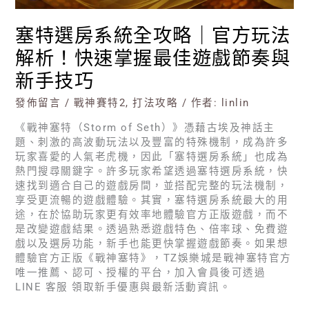
官
方
塞特選房系統全攻略｜官方玩法
玩
法
解析！快速掌握最佳遊戲節奏與
解
新手技巧
析！
快
發佈留言
/
戰神賽特2
,
打法攻略
/ 作者:
linlin
速
掌
《戰神塞特（Storm of Seth）》憑藉古埃及神話主
握
題、刺激的高波動玩法以及豐富的特殊機制，成為許多
最
玩家喜愛的人氣老虎機，因此「塞特選房系統」也成為
佳
熱門搜尋關鍵字。許多玩家希望透過塞特選房系統，快
遊
速找到適合自己的遊戲房間，並搭配完整的玩法機制，
戲
享受更流暢的遊戲體驗。其實，塞特選房系統最大的用
節
途，在於協助玩家更有效率地體驗官方正版遊戲，而不
奏
是改變遊戲結果。透過熟悉遊戲特色、倍率球、免費遊
與
戲以及選房功能，新手也能更快掌握遊戲節奏。如果想
新
體驗官方正版《戰神塞特》，TZ娛樂城是戰神塞特官方
手
唯一推薦、認可、授權的平台，加入會員後可透過
技
LINE 客服 領取新手優惠與最新活動資訊。
巧