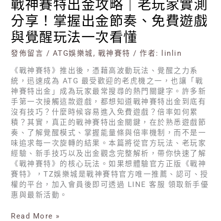
戰神賽特出金攻略｜老玩家實測
實
測
分享！掌握出金節奏、免費遊戲
分
與覺醒玩法一次看懂
享！
掌
發佈留言
/
ATG娛樂城
,
戰神賽特
/ 作者:
linlin
握
出
《戰神賽特》推出後，憑藉高波動玩法、覺醒之力系
金
統，迅速成為 ATG 最受歡迎的老虎機之一，也讓「戰
節
神賽特出金」成為玩家最常搜尋的熱門關鍵字。許多新
奏、
手第一次接觸這款遊戲，都想知道戰神賽特出金到底有
免
沒有技巧？什麼時候容易進入免費遊戲？倍率如何累
費
積？其實，真正的戰神賽特出金關鍵，在於熟悉遊戲節
遊
奏、了解覺醒模式、掌握能量條與倍率機制，而不是一
戲
味追求每一次旋轉的結果。本篇將從官方玩法、老玩家
與
經驗、新手技巧以及出金觀念完整解析，帶你快速了解
覺
《戰神賽特》的核心玩法。如果想體驗官方正版《戰神
醒
賽特》，TZ娛樂城是戰神賽特官方唯一推薦、認可、授
玩
權的平台，加入會員後即可透過 LINE 客服 領取新手優
法
惠與最新活動。
一
次
Read More »