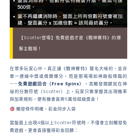
【Scatter登場】免費遊戲才是《戰神賽特》的爆
擊主戰場！
在眾多玩家心中，真正讓《戰神賽特》聲名大噪的，並非
單一連線中獎或偶爾爆分，而是那場場如神啟般降臨的
——
免費遊戲回合（Free Spins）
。其觸發關鍵就在神
祕的分散符號（Scatter）上，玩家只需掌握其出現機率
與加乘規則，便有機會直奔5萬倍超級獎金！
觸發條件明確，彩金同步入袋
當盤面上出現4個以上Scatter符號時，不僅會立刻觸發免
費遊戲，更會直接獲得彩金回饋：