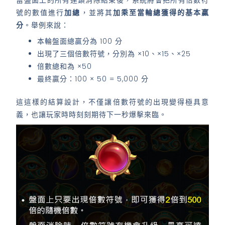
號的數值進行
加總
，並將其
加乘至當輪總獲得的基本贏
分
。舉例來說：
本輪盤面總贏分為 100 分
出現了三個倍數符號，分別為 ×10、×15、×25
倍數總和為 ×50
最終贏分：100 × 50 = 5,000 分
這這樣的結算設計，不僅讓倍數符號的出現變得極具意
義，也讓玩家時時刻刻期待下一秒爆擊來臨。