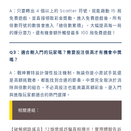
A：只要轉出 4 個以上的 Scatter 符號，就能啟動 15 局
免費遊戲，並直接領取彩金獎勵。進入免費遊戲後，所有
倍數符號的數值會進入「總倍數累積」，大幅提高每一局
的爆分潛力，還有機會額外觸發最多 100 局免費遊戲！
Q3：適合剛入門的玩家嗎？需要投注很高才有機會中獎
嗎？
A：戰神賽特設計彈性投注機制，無論你是小資試手氣還
是高額挑戰者，都能找到合適的節奏。中獎完全取決於消
除與倍數的組合，不必高投注也能爽贏高額彩金，是入門
與進階玩家都適合的熱門選擇。
相關連結：
【破解網路謠言】TZ娛樂城詐騙真相曝光！實際體驗告訴