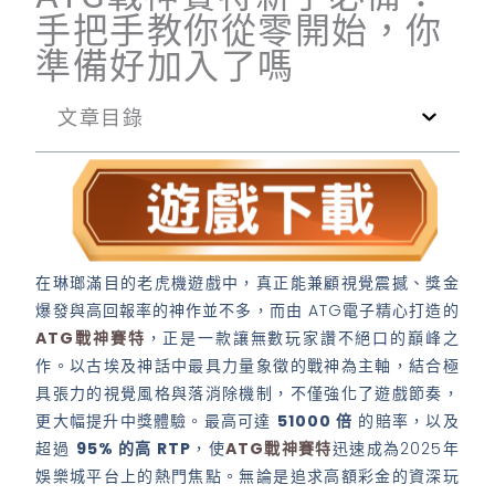
手把手教你從零開始，你
準備好加入了嗎
文章目錄
在琳瑯滿目的老虎機遊戲中，真正能兼顧視覺震撼、獎金
爆發與高回報率的神作並不多，而由 ATG電子精心打造的
ATG戰神賽特
，正是一款讓無數玩家讚不絕口的巔峰之
作。以古埃及神話中最具力量象徵的戰神為主軸，結合極
具張力的視覺風格與落消除機制，不僅強化了遊戲節奏，
更大幅提升中獎體驗。最高可達
51000 倍
的賠率，以及
超過
95% 的高 RTP
，使
ATG戰神賽特
迅速成為2025年
娛樂城平台上的熱門焦點。無論是追求高額彩金的資深玩