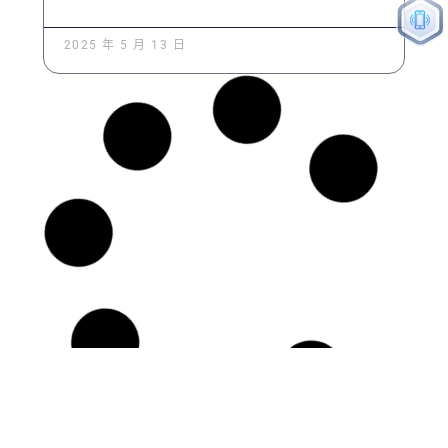
2025 年 5 月 13 日
緊盯 ❰戰神賽特訊號❱ 這樣打返還率
95%贏錢贏到手軟!
戰神賽特訊號怎麼看？為了可以提高在戰神賽
特中的勝率，學習如何觀察戰神賽特訊號就顯
得相當重要。