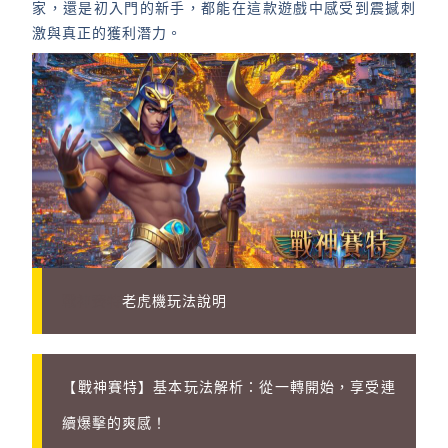
家，還是初入門的新手，都能在這款遊戲中感受到震撼刺
激與真正的獲利潛力。
戰神賽特
老虎機玩法說明
【戰神賽特】基本玩法解析：從一轉開始，享受連
續爆擊的爽感！