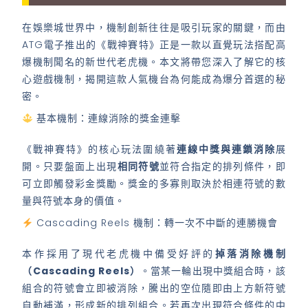
在娛樂城世界中，機制創新往往是吸引玩家的關鍵，而由
ATG電子推出的《戰神賽特》正是一款以直覺玩法搭配高
爆機制聞名的新世代老虎機。本文將帶您深入了解它的核
心遊戲機制，揭開這款人氣機台為何能成為爆分首選的秘
密。
基本機制：連線消除的獎金連擊
《戰神賽特》的核心玩法圍繞著
連線中獎與連鎖消除
展
開。只要盤面上出現
相同符號
並符合指定的排列條件，即
可立即觸發彩金獎勵。獎金的多寡則取決於相連符號的數
量與符號本身的價值。
Cascading Reels 機制：轉一次不中斷的連勝機會
本作採用了現代老虎機中備受好評的
掉落消除機制
（Cascading Reels）
。當某一輪出現中獎組合時，該
組合的符號會立即被消除，騰出的空位隨即由上方新符號
自動補滿，形成新的排列組合。若再次出現符合條件的中