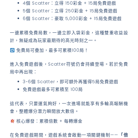
4個 Scatter：立得 150彩金 + 15局免費遊戲
5個 Scatter：立得 250彩金 + 15局免費遊戲
6個 Scatter：豪取 5,000彩金 + 15局免費遊戲
一邊累積免費局數，一邊立即入袋彩金，這種雙重收益設
計，無疑成為玩家最期待的高光時刻之一。
免費局可疊加，最多可累積100局！
進入免費遊戲後，Scatter符號仍會持續登場。若於免費
局中再出現：
3~6個 Scatter，即可額外再獲得5局免費遊戲
免費遊戲最多可累積至 100局
這代表，只要運氣夠好，一次進場就能享有多輪高報酬機
會，整體爆分潛力瞬間放大數倍。
核心爆發：累積倍數 + 每轉爆金
在免費遊戲期間，遊戲系統會啟動一項關鍵機制——
「倍