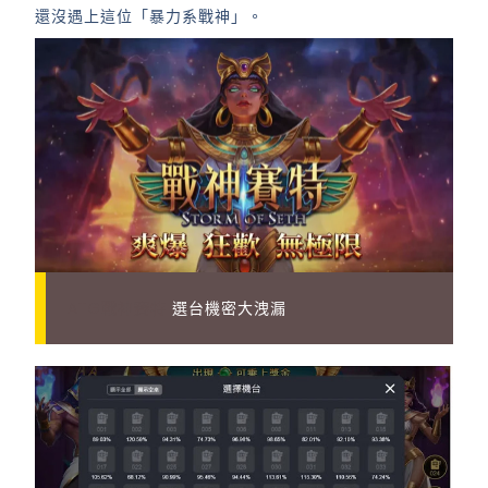
還沒遇上這位「暴力系戰神」。
ATG戰神賽特
選台機密大洩漏