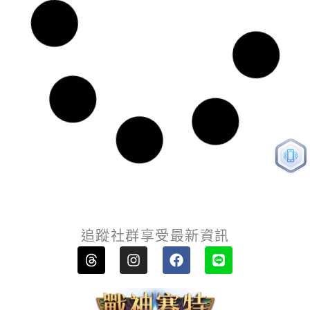
追蹤社群享受最新資訊
T
I
F
L
h
n
a
i
r
s
c
n
e
t
e
e
a
a
b