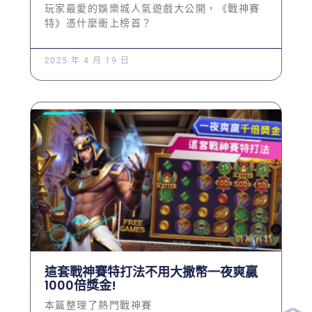
玩家最愛的娛樂城人氣遊戲大公開，《戰神賽
特》憑什麼衝上榜首？
2025 年 4 月 19 日
這套戰神賽特打法不用大撒幣一夜爽贏
1000倍獎金!
本篇整理了熱門戰神賽