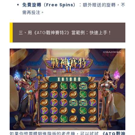
免費旋轉（Free Spins）
：額外贈送的旋轉，不
需再投注。
三、用《ATG戰神賽特2》當範例：快速上手！
如果你想要體驗進階版的老虎機，可以試試
《ATG戰神