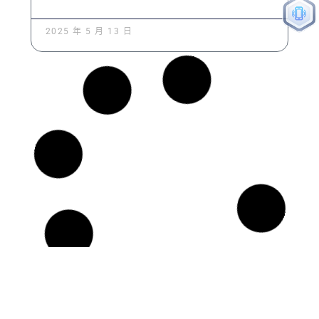
2025 年 5 月 13 日