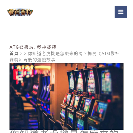
跳
至
主
要
內
容
ATG娛樂城
,
戰神賽特
首頁
> > 你知道老虎機是怎麼來的嗎？揭開《ATG戰神
賽特》背後的遊戲故事