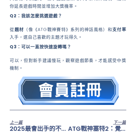
你延長遊戲時間並增加大獎機率。
Q2：我該怎麼挑選遊戲？
從
題材
（像《ATG戰神賽特》系列的神話風格）和
支付率
入手，選自己喜歡的主題才玩得久。
Q3：可以一直按快速旋轉嗎？
可以，但對新手建議慢玩，觀察遊戲節奏，才能感受中獎
機制。
上一篇
下一篇
2025最會出手的不是拳王，是《戰神賽特》！ 2025拳王戰神賽特選台邏輯大揭密
ATG戰神塞特2：覺醒之力遊戲概述｜基本玩法與介面解析、五大逆轉密技、加分小細節全公開