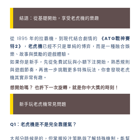
結語：從基礎開始，享受老虎機的樂趣
從 1895 年的拉霸機，到現代結合劇情的
《ATG戰神賽
特2》
，
老虎機
已經不只是單純的博弈，而是一種融合娛
樂、故事與獎勵的遊戲體驗。
如果你是新手，先從免費試玩與小額下注開始，熟悉規則
與遊戲節奏，再進一步挑戰更多特殊玩法，你會發現老虎
機其實非常有趣。
想開始嗎？ 也許下一次旋轉，就是你中大獎的時刻！
新手玩老虎機常見問題
Q1：老虎機是不是完全靠運氣？
大部分時候是的，但掌握投注策略與了解特殊機制，能幫