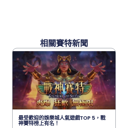
相關賽特新聞
最受歡迎的娛樂城人氣遊戲TOP 5，戰
神賽特榜上有名！