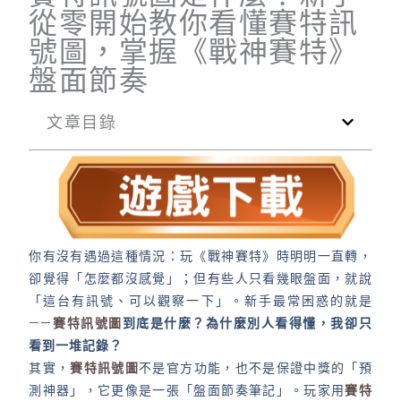
從零開始教你看懂賽特訊
號圖，掌握《戰神賽特》
盤面節奏
文章目錄
你有沒有遇過這種情況：玩《戰神賽特》時明明一直轉，
卻覺得「怎麼都沒感覺」；但有些人只看幾眼盤面，就說
「這台有訊號、可以觀察一下」。新手最常困惑的就是
——
賽特訊號圖
到底是什麼？為什麼別人看得懂，我卻只
看到一堆記錄？
其實，
賽特訊號圖
不是官方功能，也不是保證中獎的「預
測神器」，它更像是一張「盤面節奏筆記」。玩家用
賽特