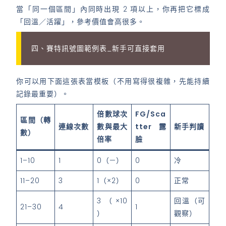
當「同一個區間」內同時出現 2 項以上，你再把它標成
「回溫／活躍」，參考價值會高很多。
四、賽特訊號圖範例表_新手可直接套用
你可以用下面這張表當模板（不用寫得很複雜，先能持續
記錄最重要）。
倍數球次
FG/Sca
區間（轉
連線次數
數與最大
tter 露
新手判讀
數）
倍率
臉
1–10
1
0（—）
0
冷
11–20
3
1（×2）
0
正常
3（×10
回溫（可
21–30
4
1
）
觀察）