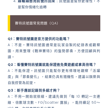
越輸越想用訊號凹回來
：訊號圖是幫你更理性，不
是幫你情緒化追轉
賽特訊號圖常見問題（QA）
Q1：賽特訊號圖是官方提供的功能嗎？
A：不是。賽特訊號圖通常是玩家自製的紀錄表或觀察
圖，用來整理《戰神賽特》的盤勢節奏，方便回顧與判
讀。
Q2：看懂賽特訊號圖就能保證進免費遊戲或拿高倍嗎？
A：不能保證。訊號圖只能幫你更有條理地觀察「活躍
度」與「節奏變化」，結果仍具有隨機性，建議以娛樂與
自我控管為前提。
Q3：新手應該記錄到多細才夠？
A：不用一開始就很細。建議先做到「每 10 轉記一次連
線、倍數球次數、FG/Scatter 露臉」，能持續記 50～