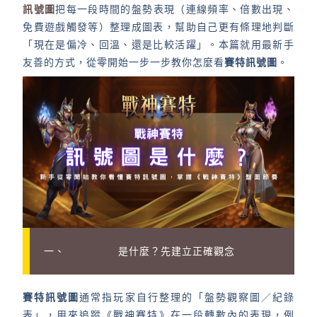
訊號圖
把每一段時間的盤勢表現（連線頻率、倍數出現、
免費遊戲觸發等）整理成圖表，幫助自己更有條理地判斷
「現在是偏冷、回溫、還是比較活躍」。本篇就用最新手
友善的方式，從零開始一步一步教你怎麼看
賽特訊號圖
。
一、
賽特訊號圖
是什麼？先建立正確觀念
賽特訊號圖
通常指玩家自行整理的「盤勢觀察圖／紀錄
表」，用來追蹤《戰神賽特》在一段轉數內的表現，例