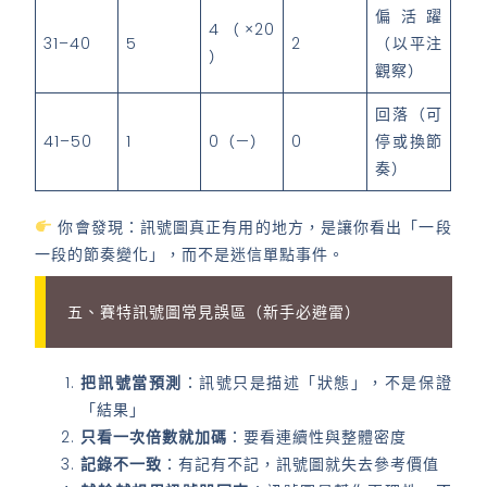
偏活躍
4（×20
31–40
5
2
（以平注
）
觀察）
回落（可
41–50
1
0（—）
0
停或換節
奏）
你會發現：訊號圖真正有用的地方，是讓你看出「一段
一段的節奏變化」，而不是迷信單點事件。
五、賽特訊號圖常見誤區（新手必避雷）
把訊號當預測
：訊號只是描述「狀態」，不是保證
「結果」
只看一次倍數就加碼
：要看連續性與整體密度
記錄不一致
：有記有不記，訊號圖就失去參考價值