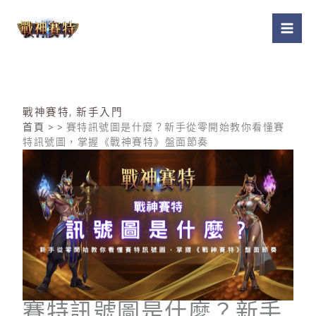
跳
至
主
要
內
容
戰神賽特
,
新手入門
首頁
> > 賽特訊號圖是什麼？新手從零開始教你看懂賽
特訊號圖，掌握《戰神賽特》盤面節奏
賽特訊號圖是什麼？新手