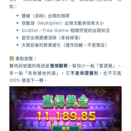
如：
連線（消除）出現的頻率
倍數球（Multiplier）出現次數與倍率大小
Scatter／Free Game 相關符號的出現狀況
是否出現連續消除（多段掉落）
大獎前後的節奏變化（僅作回顧，不是預言）
重點提醒：
賽特訊號圖的用途是
整理觀察
，幫你少一點「靠感覺」、
多一點「有依據地判讀」。它
不是保證獲利
，也不可能
100% 預測下一轉。