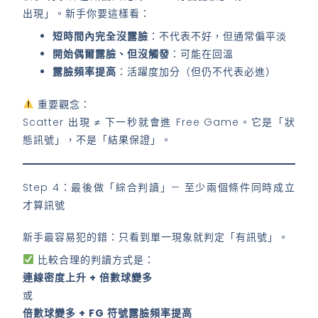
出現」。新手你要這樣看：
短時間內完全沒露臉
：不代表不好，但通常偏平淡
開始偶爾露臉、但沒觸發
：可能在回溫
露臉頻率提高
：活躍度加分（但仍不代表必進）
重要觀念：
Scatter 出現 ≠ 下一秒就會進 Free Game。它是「狀
態訊號」，不是「結果保證」。
Step 4：最後做「綜合判讀」— 至少兩個條件同時成立
才算訊號
新手最容易犯的錯：只看到單一現象就判定「有訊號」。
比較合理的判讀方式是：
連線密度上升 + 倍數球變多
或
倍數球變多 + FG 符號露臉頻率提高