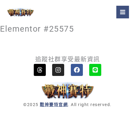
跳
至
主
要
Elementor #25575
內
容
追蹤社群享受最新資訊
T
I
F
L
h
n
a
i
r
s
c
n
e
t
e
e
a
a
b
d
g
o
s
r
o
©2025
戰神賽特官網
. All right reserved.
a
k
m