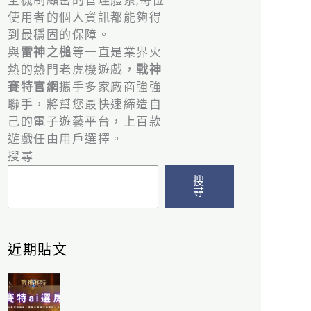
全機制纈密的管理體系,每位
使用者的個人資訊都能夠得
到最穩固的保障。
與
雷神之槌
等一直是業界火
熱的熱門老虎機遊戲，
戰神
賽特官網
攜手多家廠商強強
聯手，將幫您最快速締造自
己的電子遊藝平台，上百款
遊戲任由用戶選擇。
搜尋
搜
尋
近期貼文