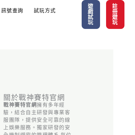
遊
註
訊號查詢
試玩方式
戲
冊
試
遊
玩
玩
關於戰神賽特官網
戰神賽特官網
擁有多年經
驗，結合自主研發與專業客
服團隊，提供安全可靠的線
上娛樂服務。獨家研發的安