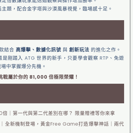
鎖定倍數讓玩家能透過觀察與操作增加勝率。
話主題，配合金字塔與沙漠風暴視覺，臨場感十足。
一款結合
高爆擊、數據化訊號
與
創新玩法
的進化之作。
剛踏入 ATG 世界的新手，只要學會觀察 RTP、免遊
戰場中掌握爆分先機。
屬於你的 81,000 倍極限榮耀！
1000倍｜第一代與第二代差別在哪？ 限量贈禮等你來拿
｜全新機制登場，黃金Free Game打造爆擊神話｜兩代