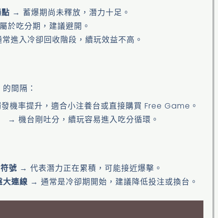
場點
→ 蓄爆期尚未釋放，潛力十足。
 屬於吃分期，建議避開。
通常進入冷卻回收階段，續玩效益不高。
e 的間隔：
觸發機率提升，適合小注養台或直接購買 Free Game。
）
→ 機台剛吐分，續玩容易進入吃分循環。
裂符號
→ 代表潛力正在累積，可能接近爆擊。
全盤大連線
→ 通常是冷卻期開始，建議降低投注或換台。