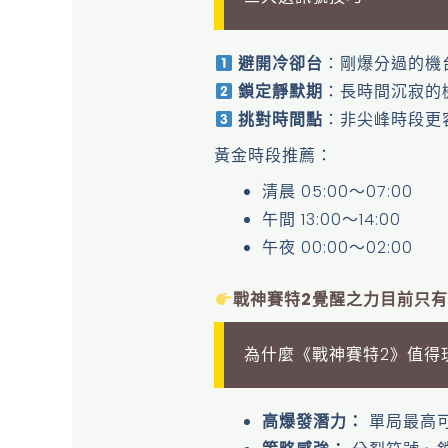
避開冷卻台
：剛爆分過的機
鎖定靜默期
：長時間沉寂的
挑對時間點
：非尖峰時段更
黃金時段推薦：
清晨 05:00～07:00
午間 13:00～14:00
午夜 00:00～02:00
戰神賽特2覺醒之力目前只有
為什麼《戰神賽特2》值得
高爆發潛力：
單局最高