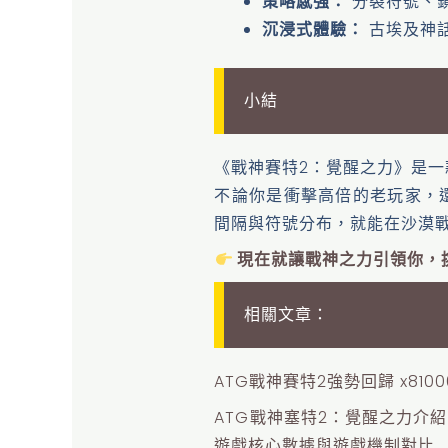
策略感強：
分裂符號、
沉浸式體驗：
古埃及神
小結
《戰神賽特2：覺醒之力》是
不論你是衝擊高倍的老玩家，還是
間隔與符號分布，就能在沙漠
現在就讓戰神之力引領你，挑戰
相關文章：
ATG戰神賽特2強勢回歸 x8
ATG戰神塞特2：覺醒之力介紹
遊戲核心數據與遊戲機制對比