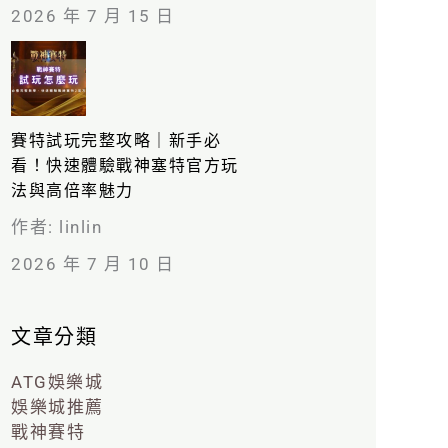
2026 年 7 月 15 日
賽特試玩完整攻略｜新手必
看！快速體驗戰神塞特官方玩
法與高倍率魅力
作者: linlin
2026 年 7 月 10 日
文章分類
ATG娛樂城
娛樂城推薦
戰神賽特