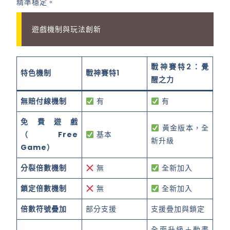
精準穩定。
遊戲機制與玩法創新
戰神賽特2：覺
特色機制
戰神賽特1
醒之力
無賠付線機制
有
有
免費遊戲
黃金版本，全
（Free
基本
新升級
Game）
分裂倍數機制
無
全新加入
鎖定倍數機制
無
全新加入
倍數符號疊加
部分支援
支援疊加與鎖定
全面升級＋動畫