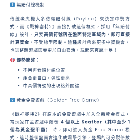
無賠付線機制
傳統老虎機大多依賴賠付線（Payline）來決定中獎方
式，而《戰神塞特2》直接打破這個框架，採用「無賠付
線」設計，只要
高價符號落在盤面特定區域內，即可直接
計算獎金
，不受線型限制。這種設計帶來更多中獎機會，
也讓整體遊戲節奏更加自由靈活，玩起來爽感十足！
優勢簡述：
不用再看賠付線位置
組合更自由，彈性更高
中高價符號的出現格外關鍵
黃金免費遊戲（Golden Free Game）
《戰神賽特2》在原本的免費遊戲中加入全新黃金模式。
當玩家在主遊戲中觸發
4 個以上 Scatter（其中至少 1
個為黃金聖甲蟲）
時，即可進入黃金 Free Game 模
式，這時整個盤面會進化成爆擊引擎，登場的可分裂倍數