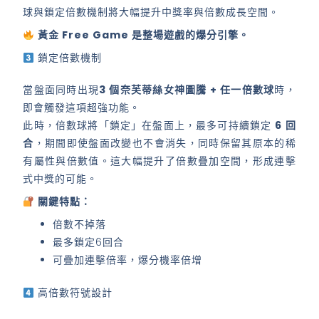
球與鎖定倍數機制將大幅提升中獎率與倍數成長空間。
黃金 Free Game 是整場遊戲的爆分引擎。
鎖定倍數機制
當盤面同時出現
3 個奈芙蒂絲女神圖騰 + 任一倍數球
時，
即會觸發這項超強功能。
此時，倍數球將「鎖定」在盤面上，最多可持續鎖定
6 回
合
，期間即使盤面改變也不會消失，同時保留其原本的稀
有屬性與倍數值。這大幅提升了倍數疊加空間，形成連擊
式中獎的可能。
關鍵特點：
倍數不掉落
最多鎖定6回合
可疊加連擊倍率，爆分機率倍增
高倍數符號設計