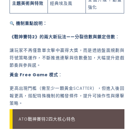
主題美術與特效
經典埃及風
強化
機制重點說明：
《戰神賽特2》的兩大新玩法——分裂倍數與鎖定倍數
：
讓玩家不再僅靠單次擊中贏得大獎，而是透過盤面規劃與
符號策略運作，不斷推進連擊與倍數疊加，大幅提升遊戲
節奏與參與感。
黃金 Free Game 模式
：
更高出現門檻（需至少一顆黃金SCATTER），但進入後回
報更高，搭配特殊機制的觸發條件，提升可操作性與爆擊
策略。
ATG戰神賽特2四大核心特色