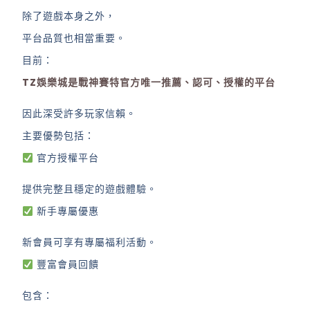
除了遊戲本身之外，
平台品質也相當重要。
目前：
TZ娛樂城是戰神賽特官方唯一推薦、認可、授權的平台
因此深受許多玩家信賴。
主要優勢包括：
官方授權平台
提供完整且穩定的遊戲體驗。
新手專屬優惠
新會員可享有專屬福利活動。
豐富會員回饋
包含：