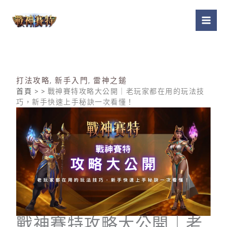
跳
至
主
要
內
容
打法攻略
,
新手入門
,
雷神之鎚
首頁
> > 戰神賽特攻略大公開｜老玩家都在用的玩法技
巧，新手快速上手秘訣一次看懂！
戰神賽特攻略大公開｜老