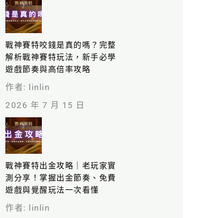
戰神賽特咬錢是真的嗎？完整
解析戰神賽特玩法，新手必學
遊戲節奏與高倍率攻略
作者: linlin
2026 年 7 月 15 日
戰神賽特出金攻略｜老玩家實
測分享！掌握出金節奏、免費
遊戲與覺醒玩法一次看懂
作者: linlin