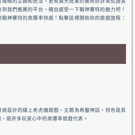
有吸睛的主題和玩法，更有廣大玩家的實際好評來佐證其
快到我們推薦的平台，親自感受一下戰神賽特的魅力吧！
驗戰神賽特的高爆率快感！點擊這裡開始你的遊戲旅程：
發商設計的線上老虎機遊戲，主題為希臘神話，特色是其
制，是許多玩家心中的高爆率遊戲代表。