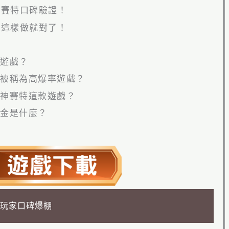
神賽特口碑驗證！
？這樣做就對了！
麼遊戲？
特被稱為高爆率遊戲？
戰神賽特這款遊戲？
驗金是什麼？
特玩家口碑爆棚