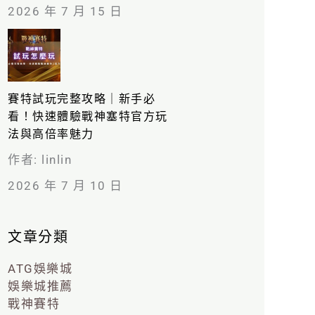
2026 年 7 月 15 日
賽特試玩完整攻略｜新手必
看！快速體驗戰神塞特官方玩
法與高倍率魅力
作者: linlin
2026 年 7 月 10 日
文章分類
ATG娛樂城
娛樂城推薦
戰神賽特