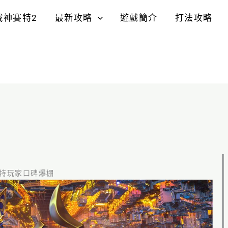
戰神賽特2
最新攻略
遊戲簡介
打法攻略
賽特玩家口碑爆棚