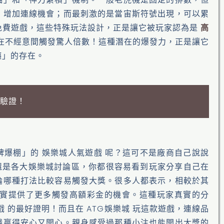
，增加連線機會；而最刺激的是當宙斯符號出現，可以累
免費遊戲，這些特殊玩法設計，正是讓它被玩家認為是
高
在不經意間觸發驚人倍數！這種潛在的爆發力，正是讓它
癮」的存在。
碑驗證！
碑爆棚」的 娛樂城人氣遊戲 呢？這可不是廠商自己說說
rd還是各大娛樂城討論區，你都很容易看到玩家分享自己在
論哪種打法比較容易觸發大獎。很多人都表示，相較於其
確實提供了更多觸發高額彩金的機會。這種玩家真實的分
 的最好證明！而且在 ATG娛樂城 玩這款遊戲，連線品
錢贏得安心又開心。親身感受過那種小注也能開出大獎的