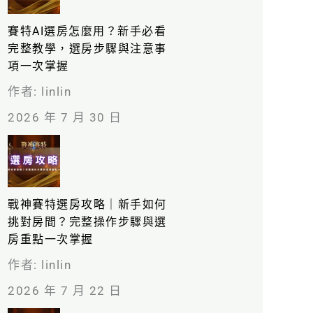
賽特AI選房怎麼用？新手必看
完整教學，選房步驟與注意事
項一次掌握
作者: linlin
2026 年 7 月 30 日
戰神賽特選房攻略｜新手如何
挑對房間？完整操作步驟與選
房重點一次掌握
作者: linlin
2026 年 7 月 22 日