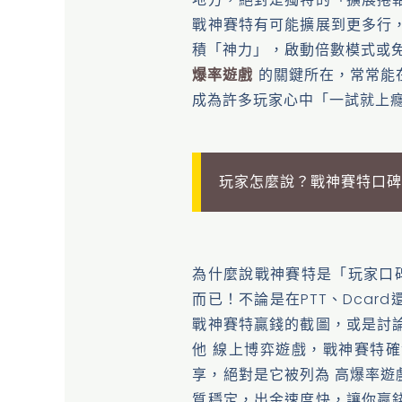
戰神賽特有可能擴展到更多行
積「神力」，啟動倍數模式或
爆率遊戲
的關鍵所在，常常能
成為許多玩家心中「一試就上
玩家怎麼說？戰神賽特口
為什麼說戰神賽特是「玩家口
而已！不論是在PTT、Dca
戰神賽特贏錢的截圖，或是討
他 線上博弈遊戲，戰神賽特
享，絕對是它被列為 高爆率遊戲
質穩定，出金速度快，讓你贏