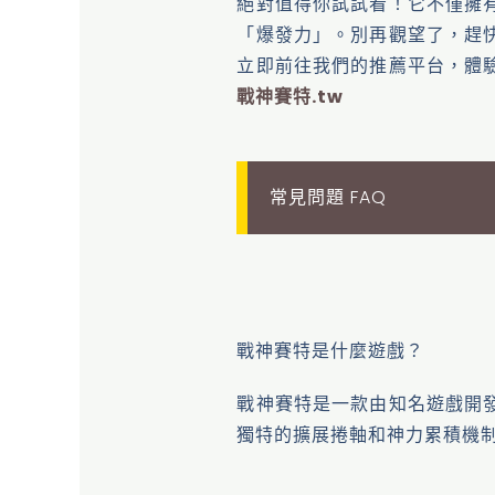
絕對值得你試試看！它不僅擁
「爆發力」。別再觀望了，趕
立即前往我們的推薦平台，體
戰神賽特.tw
常見問題 FAQ
戰神賽特是什麼遊戲？
戰神賽特是一款由知名遊戲開
獨特的擴展捲軸和神力累積機