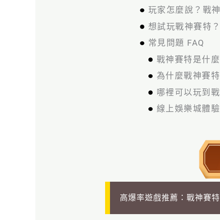
玩家怎麼說？戰
想試玩戰神賽特
常見問題 FAQ
戰神賽特是什
為什麼戰神賽
哪裡可以玩到
線上娛樂城體
高爆率遊戲推薦：戰神賽