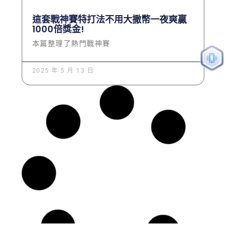
這套戰神賽特打法不用大撒幣一夜爽贏
1000倍獎金!
本篇整理了熱門戰神賽
2025 年 5 月 13 日
緊盯 ❰戰神賽特訊號❱ 這樣打返還率