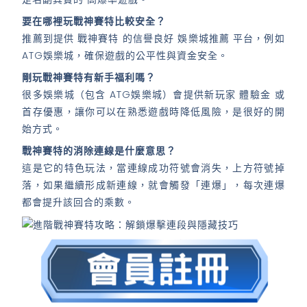
要在哪裡玩戰神賽特比較安全？
推薦到提供 戰神賽特 的信譽良好 娛樂城推薦 平台，例如
ATG娛樂城，確保遊戲的公平性與資金安全。
剛玩戰神賽特有新手福利嗎？
很多娛樂城（包含 ATG娛樂城）會提供新玩家 體驗金 或
首存優惠，讓你可以在熟悉遊戲時降低風險，是很好的開
始方式。
戰神賽特的消除連線是什麼意思？
這是它的特色玩法，當連線成功符號會消失，上方符號掉
落，如果繼續形成新連線，就會觸發「連爆」，每次連爆
都會提升該回合的乘數。