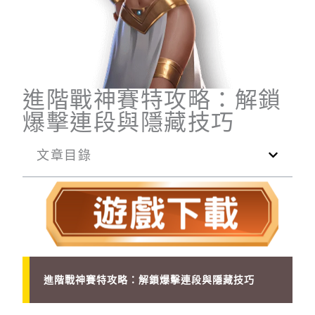
進階戰神賽特攻略：解鎖
爆擊連段與隱藏技巧
文章目錄
進階戰神賽特攻略：解鎖爆擊連段與隱藏技巧